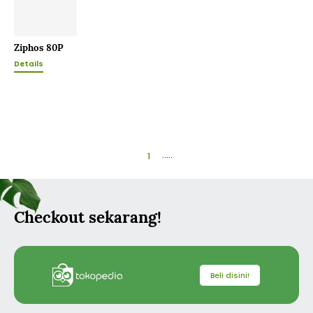
Ziphos 80P
Details
1
.....
Checkout sekarang!
Beli disini!